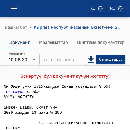
|
KG
RU
›
Башкы бет
Кыргыз Республикасынын Өкмөтүнүн 2009-жылдын 18-майындагы №299 "Кыргыз Республикасынын Өкмөтүнүн 2004-жылдын 31-декабрындагы № 976 "Кыргыз Республикасынын мамлекеттик чек арасы аркылуу жеке адамдар тарабынан товарларды жана автотранспортту алып өтүү жөнүндө нускаманы бекитүү тууралуу" токтомуна өзгөртүүлөрдү киргизүү жөнүндө"токтому
Документ
Маалыматтар
Шилтеме документтер
Редакция
10.08.2015
Салыштыруу
Эскертүү, бул документ күчүн жоготту!