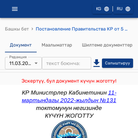
|
KG
RU
›
Башкы бет
Постановление Правительства КР от 5 декабря 2013 года № 656 "О внесении дополнений в постановление Правительства Кыргызской Республики "Об утверждении Перечня товаров для обеспечения обороноспособности, национальной безопасности и правопорядка, подлежащих освобождению от уплаты НДС и таможенных пошлин при импорте на таможенную территорию Кыргызской Республики" от 7 августа 2013 года № 455"
Документ
Маалыматтар
Шилтеме документтер
Редакция
11.03.2022
Салыштыруу
Эскертүү, бул документ күчүн жоготту!