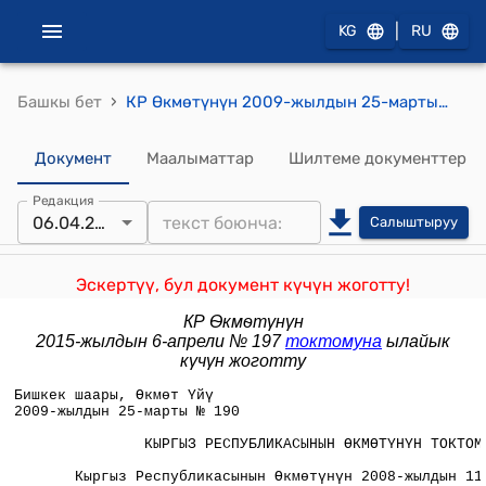
|
KG
RU
›
Башкы бет
КР Өкмөтүнүн 2009-жылдын 25-мартындагы №190 "Кыргыз Республикасынын Өкмөтүнүн 2008-жылдын 11-июлундагы № 372 "Мамлекеттик мекемелерде, анын ичинде аткаруу бийлигинин мамлекеттик органдарынын карамагындагы мекемелерде иштеген жана мамлекеттик кызматкерлердин категорияларына кирбеген кызматкерлерге эмгек акы төлөөнүн шарттары жөнүндө" токтомуна толуктоо киргизүү тууралуу" токтому
Документ
Маалыматтар
Шилтеме документтер
Редакция
06.04.2015
Салыштыруу
Эскертүү, бул документ күчүн жоготту!