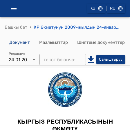
|
KG
RU
›
Башкы бет
КР Өкмөтүнүн 2009-жылдын 24-январындагы № 55 "Кыргыз Республикасы менен Эл аралык өнүктүрүү ассоциациясынын ортосунда 2008-жылдын 29-октябрында Бишкек шаарында кол коюлган "Айылды суу менен камсыздоонун жана санитариянын" сунушталган экинчи долбоорун даярдоого аванс (Q6250-KG долбоорун даярдоого аванс) төлөө жөнүндө макулдашууну ратификациялоо тууралуу" Кыргыз Республикасынын Мыйзамынын долбоору жөнүндө" токтому
Документ
Маалыматтар
Шилтеме документтер
Редакция
24.01.2009
Салыштыруу