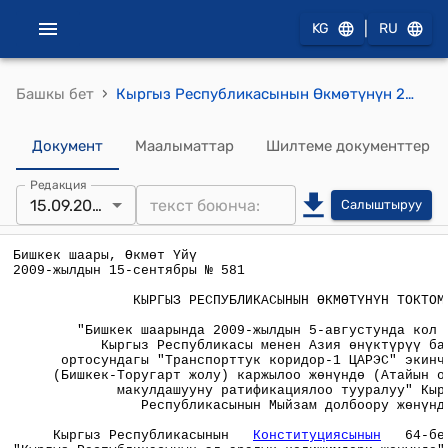
|
KG
RU
›
Башкы бет
Кыргыз Республикасынын Өкмөтүнүн 2009-жылдын 15-сентябрындгы №581 "Бишкек шаарында 2009-жылдын 5-августунда кол коюлган, Кыргыз Республикасы менен Азия өнүктүрүү банкынын ортосундагы "Транспорттук коридор-1 ЦАРЭС" экинчи долбоорун (Бишкек-Торугарт жолу) каржылоо жөнүндө (Атайын операциялар) макулдашууну ратификациялоо тууралуу" Кыргыз Республикасынын Мыйзам долбоору жөнүндө"токтому
Документ
Маалыматтар
Шилтеме документтер
Редакция
15.09.2009
Салыштыруу