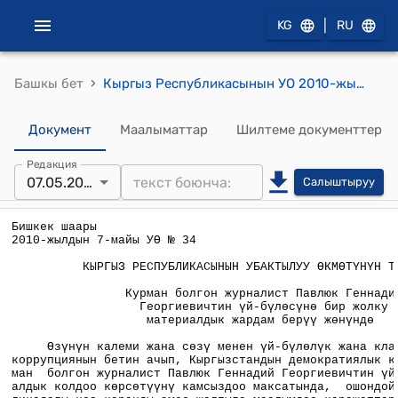
|
KG
RU
›
Башкы бет
Кыргыз Республикасынын УО 2010-жылдын 7-майынын №34 "Курман болгон журналист Павлюк Геннадий Георгиевичтин үй-бүлөсүнө бир жолку материалдык жардам берүү жөнүндө" Токтому
Документ
Маалыматтар
Шилтеме документтер
Редакция
07.05.2010
Салыштыруу