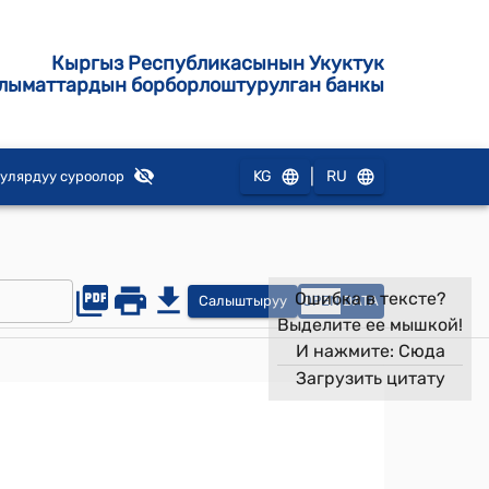
Кыргыз Республикасынын Укуктук
лыматтардын борборлоштурулган банкы
|
KG
RU
улярдуу суроолор
Ошибка в тексте?
Салыштыруу
OPEN
DATA
Выделите ее мышкой!
И нажмите:
Сюда
Загрузить цитату