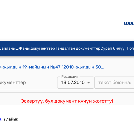
маа
 байланыш
Жаңы документтер
Тандалган документтер
Сурап билүү
Поп
Кыргыз Республикасынын УО 2010-жылдын 19-майынын №47 "2010-жылдын 30-апрелиндеги УӨ № 22 "Кыргыз Республикасынын Шайлоо жана референдум өткөрүү боюнча борбордук комиссиясынын курамын бекитүү жөнүндө" Кыргыз Республикасынын Убактылуу Өкмөтүнүн токтомуна өзгөртүү киргизүү тууралуу" Токтому
Редакция
окументтер
13.07.2010
Эскертүү, бул документ күчүн жоготту!