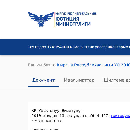
КЫРГЫЗ РЕСПУБЛИКАСЫНЫН
ЮСТИЦИЯ
МИНИСТРЛИГИ
Тез издөө ЧУА
ЧУАнын мамлекеттик реестри
Кайтарым
›
Башкы бет
Документ
Маалыматтар
Шилтеме д