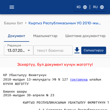
|
KG
RU
›
Башкы бет
Кыргыз Республикасынын УО 2010-жылдын 30-апрелинин №23 "А.А.Сариевди Кыргыз Республикасынын Шайлоо жана референдум өткөрүү боюнча борбордук комиссиясынын төрагалыгына дайындоо жөнүндө" Токтому
Документ
Маалыматтар
Шилтеме документтер
Редакция
13.07.2010
Салыштыруу
Эскертүү, бул документ күчүн жоготту!