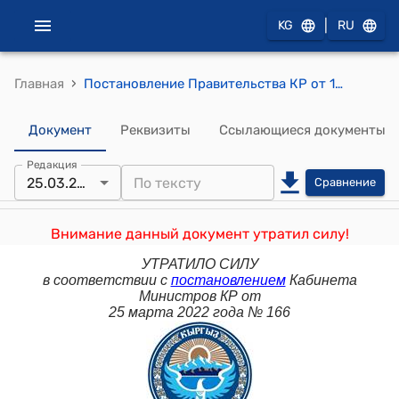
|
KG
RU
›
Главная
Постановление Правительства КР от 10 января 2009 года №4 "О внесении изменения в постановление Правительства Кыргызской Республики от 15 августа 2007 года № 334 "Вопросы Государственной инспекции по энергетике и газу при Министерстве промышленности, энергетики и топливных ресурсов Кыргызской Республики"
Документ
Реквизиты
Ссылающиеся документы
Редакция
25.03.2022
Сравнение
Внимание данный документ утратил силу!