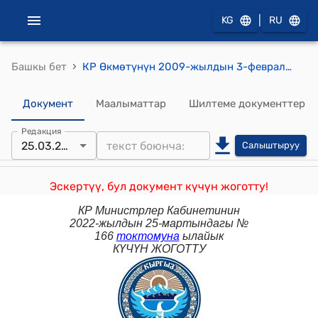
|
KG
RU
›
Башкы бет
КР Өкмөтүнүн 2009-жылдын 3-февралындагы №67 "Кыргыз Республикасынын Администрациялык жоопкерчилик жөнүндө кодексине өзгөртүүлөрдү жана толуктоолорду киргизүү тууралуу" Кыргыз Республикасынын Мыйзам долбоору жөнүндө" токтому
Документ
Маалыматтар
Шилтеме документтер
Редакция
25.03.2022
Салыштыруу
Эскертүү, бул документ күчүн жоготту!