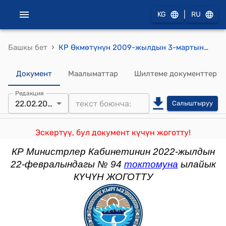
|
KG
RU
›
Башкы бет
КР Өкмөтүнүн 2009-жылдын 3-мартындагы №140 "Кыргыз Республикасынын Салык кодексинин 98, 242, 255, 257, 258, 280, 281, 287 жана 295-беренелеринин жана "Кыргыз Республикасынын Салык кодексин колдонууга киргизүү жөнүндө" Кыргыз Республикасынын Мыйзамынын 11-беренесинин талаптарын ишке ашыруу боюнча чаралар жөнүндө" Кыргыз Республикасынын Өкмөтүнүн 2008-жылдын 30-декабрындагы № 735 токтомуна өзгөртүүлөрдү киргизүү тууралуу" токтому
Документ
Маалыматтар
Шилтеме документтер
Редакция
22.02.2022
Салыштыруу
Эскертүү, бул документ күчүн жоготту!