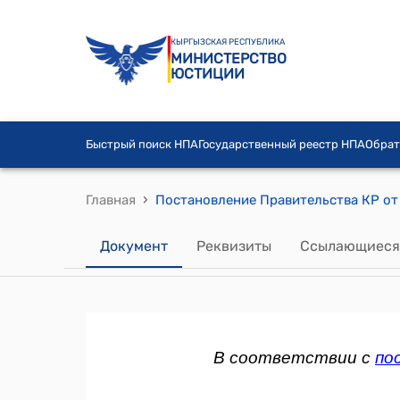
КЫРГЫЗСКАЯ РЕСПУБЛИКА
МИНИСТЕРСТВО
ЮСТИЦИИ
Быстрый поиск НПА
Государственный реестр НПА
Обрат
›
Главная
Документ
Реквизиты
Ссылающиеся