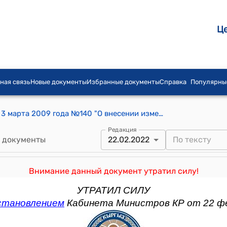
Ц
ная связь
Новые документы
Избранные документы
Справка
Популярны
Постановление Правительства КР от 3 марта 2009 года №140 "О внесении изменений в постановление Правительства Кыргызской Республики от 30 декабря 2008 года № 735 "О мерах по реализации требований статей 98, 242, 255, 257, 258, 280, 281, 287 и 295 Налогового кодекса Кыргызской Республики и статьи 11 Закона Кыргызской Республики "О введении в действие Налогового кодекса Кыргызской Республики"
Редакция
 документы
22.02.2022
Внимание данный документ утратил силу!