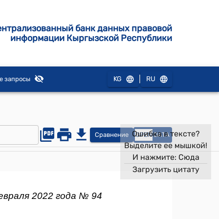
ентрализованный банк данных правовой
информации Кыргызской Республики
|
KG
RU
е запросы
Ошибка в тексте?
Сравнение
OPEN
DATA
Выделите ее мышкой!
И нажмите:
Сюда
Загрузить цитату