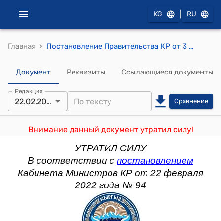
|
KG
RU
›
Главная
Постановление Правительства КР от 3 марта 2009 года №140 "О внесении изменений в постановление Правительства Кыргызской Республики от 30 декабря 2008 года № 735 "О мерах по реализации требований статей 98, 242, 255, 257, 258, 280, 281, 287 и 295 Налогового кодекса Кыргызской Республики и статьи 11 Закона Кыргызской Республики "О введении в действие Налогового кодекса Кыргызской Республики"
Документ
Реквизиты
Ссылающиеся документы
Редакция
22.02.2022
Сравнение
Внимание данный документ утратил силу!