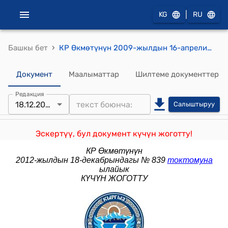
|
KG
RU
›
Башкы бет
КР Өкмөтүнүн 2009-жылдын 16-апрелиндеги №234 "Консулдук иш-аракеттерди аткаруудагы консулдук жыйымдар жөнүндө" токтому
Документ
Маалыматтар
Шилтеме документтер
Редакция
18.12.2012
Салыштыруу
Эскертүү, бул документ күчүн жоготту!