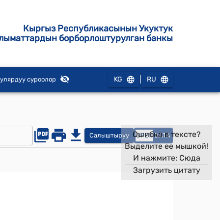
Кыргыз Республикасынын Укуктук
лыматтардын борборлоштурулган банкы
|
KG
RU
улярдуу суроолор
Ошибка в тексте?
Салыштыруу
OPEN
DATA
Выделите ее мышкой!
И нажмите:
Сюда
Загрузить цитату