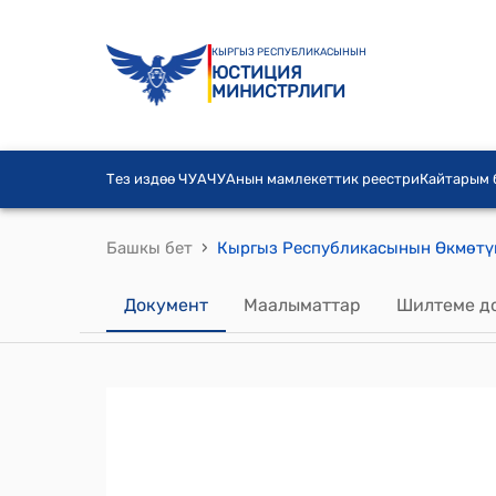
КЫРГЫЗ РЕСПУБЛИКАСЫНЫН
ЮСТИЦИЯ
МИНИСТРЛИГИ
Тез издөө ЧУА
ЧУАнын мамлекеттик реестри
Кайтарым
›
Башкы бет
Документ
Маалыматтар
Шилтеме д