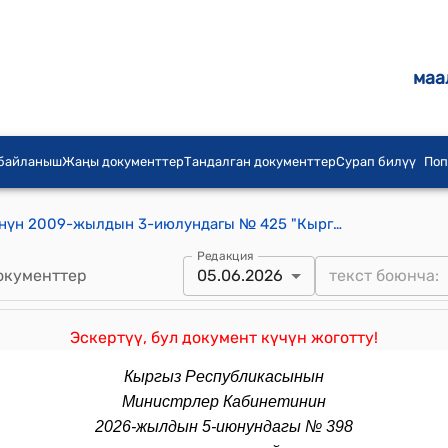
маа
 байланыш
Жаңы документтер
Тандалган документтер
Сурап билүү
Поп
Кыргыз Республикасынын Өкмөтүнүн 2009-жылдын 3-июлундагы № 425 "Кыргыз Республикасынын Өкмөтүнүн 1997-жылдын 25-июнундагы № 377 "Кыргыз Республикасынын бийик тоолуу жана алыскы зоналарында жашаган жана иштеген адамдарга мамлекеттик колдоо көрсөтүү жөнүндө" токтомуна өзгөртүүлөрдү жана толуктоолорду киргизүү тууралуу" токтому
Редакция
окументтер
05.06.2026
Эскертүү, бул документ күчүн жоготту!