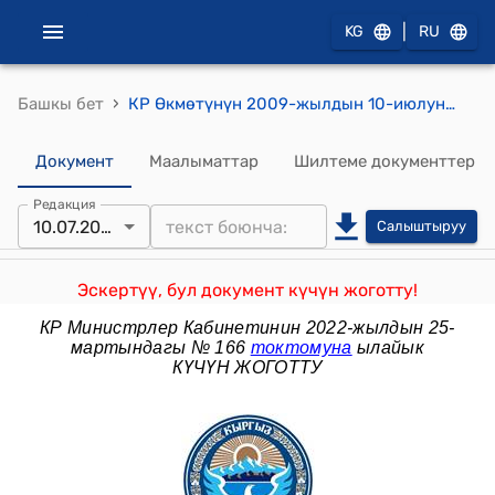
|
KG
RU
›
Башкы бет
КР Өкмөтүнүн 2009-жылдын 10-июлундагы №448 "Кыргыз Республикасынын Өкмөтүнүн 2009-жылдын 4-июнундагы №351 "2009-2010-окуу жылына адистиктердин тизмесин жана мамлекеттик билим берүү гранттарынын негизинде билим алуучуларды кабыл алуу көлөмүн бекитүү жөнүндө" токтомуна өзгөртүү киргизүү тууралуу" токтому
Документ
Маалыматтар
Шилтеме документтер
Редакция
10.07.2009
Салыштыруу
Эскертүү, бул документ күчүн жоготту!