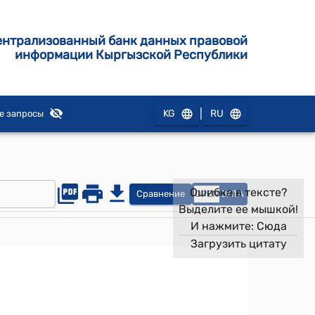
ентрализованный банк данных правовой
информации Кыргызской Республики
|
KG
RU
е запросы
Ошибка в тексте?
Сравнение
OPEN
DATA
Выделите ее мышкой!
И нажмите:
Сюда
Загрузить цитату