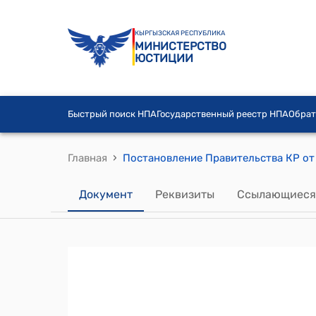
КЫРГЫЗСКАЯ РЕСПУБЛИКА
МИНИСТЕРСТВО
ЮСТИЦИИ
Быстрый поиск НПА
Государственный реестр НПА
Обрат
›
Главная
Документ
Реквизиты
Ссылающиеся