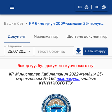
|
KG
RU
›
Башкы бет
КР Өкмөтүнүн 2009-жылдын 25-июлундагы №469 ""Кыргыз Республикасынын Саламаттык сактоо министрлигине караштуу Улуттук онкология борбору жөнүндө" Кыргыз Республикасынын Өкмөтүнүн 2001-жылдын 11-апрелиндеги № 165 токтомуна өзгөртүү киргизүү тууралуу" токтому
Документ
Маалыматтар
Шилтеме документтер
Редакция
25.07.2009
Салыштыруу
Эскертүү, бул документ күчүн жоготту!