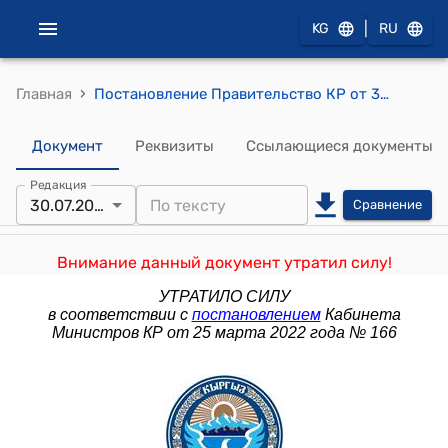
|
KG
RU
›
Главная
Постановление Правительство КР от 30 июля 2009 года №487 "О проекте Закона Кыргызской Республики "О внесении изменений и дополнения в Закон Кыргызской Республики "О рекламе""
Документ
Реквизиты
Ссылающиеся документы
Редакция
30.07.2009
Сравнение
Внимание данный документ утратил силу!