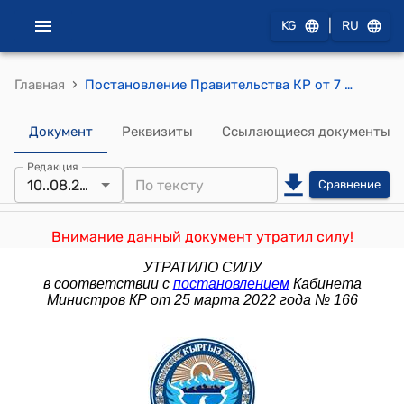
|
KG
RU
›
Главная
Постановление Правительства КР от 7 августа 2009 года № 510 "О заключении Правительства Кыргызской Республики на проект Закона Кыргызской Республики "О внесении изменений в Закон Кыргызской Республики "Об упразднении административно-территориальных единиц, находящихся на территориях городов республиканского и областного значений"
Документ
Реквизиты
Ссылающиеся документы
Редакция
10..08.2009
Сравнение
Внимание данный документ утратил силу!