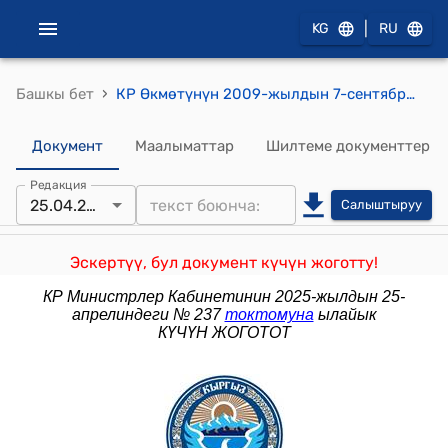
|
KG
RU
›
Башкы бет
КР Өкмөтүнүн 2009-жылдын 7-сентябрындагы №561 "Кыргыз Республикасында табигый жана жасалма көлмөлөрдү балык чарбалык өздөштүрүү жана пайдалануу жөнүндө" токтому
Документ
Маалыматтар
Шилтеме документтер
Редакция
25.04.2025
Салыштыруу
Эскертүү, бул документ күчүн жоготту!