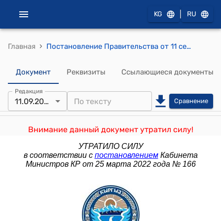
|
KG
RU
›
Главная
Постановление Правительства от 11 сентября 2009 года № 572 "О заключении Правительства Кыргызской Республики на проект Закона Кыргызской Республики "О внесении изменений и дополнения в Закон Кыргызской Республики "О ветеранах войны, Вооруженных Сил и тружениках тыла"
Документ
Реквизиты
Ссылающиеся документы
Редакция
11.09.2009
Сравнение
Внимание данный документ утратил силу!