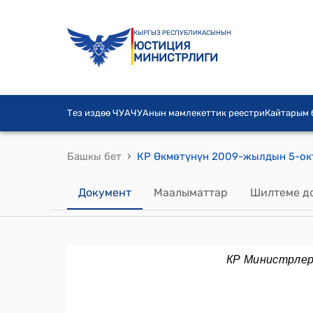
КЫРГЫЗ РЕСПУБЛИКАСЫНЫН
ЮСТИЦИЯ
МИНИСТРЛИГИ
Тез издөө ЧУА
ЧУАнын мамлекеттик реестри
Кайтарым
›
Башкы бет
Документ
Маалыматтар
Шилтеме д