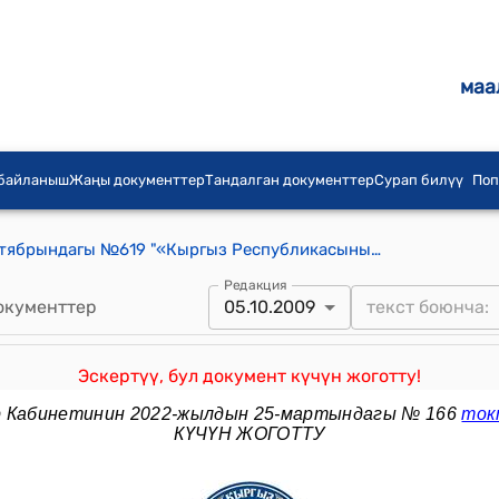
маа
 байланыш
Жаңы документтер
Тандалган документтер
Сурап билүү
Поп
КР Өкмөтүнүн 2009-жылдын 5-октябрындагы №619 "«Кыргыз Республикасынын Социалдык фондунун 2009-жылга бюджети жана 2010-2011-жылдарга божомолу жөнүндө» Кыргыз Республикасынын Мыйзамына өзгөртүүлөрдү жана толуктоолорду киргизүү тууралуу» Кыргыз Республикасынын Мыйзам долбоору жөнүндө" токтому
Редакция
окументтер
05.10.2009
Эскертүү, бул документ күчүн жоготту!