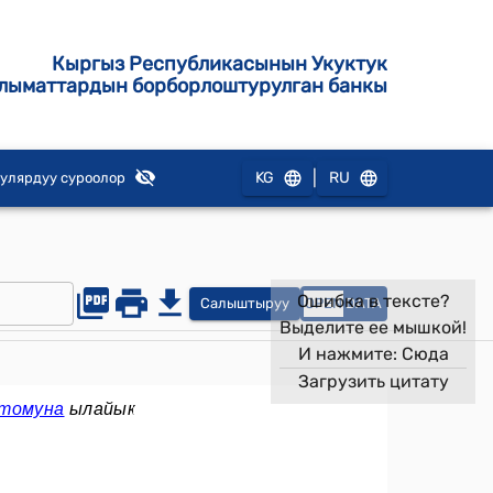
Кыргыз Республикасынын Укуктук
лыматтардын борборлоштурулган банкы
|
KG
RU
улярдуу суроолор
Ошибка в тексте?
Салыштыруу
OPEN
DATA
Выделите ее мышкой!
И нажмите:
Сюда
Загрузить цитату