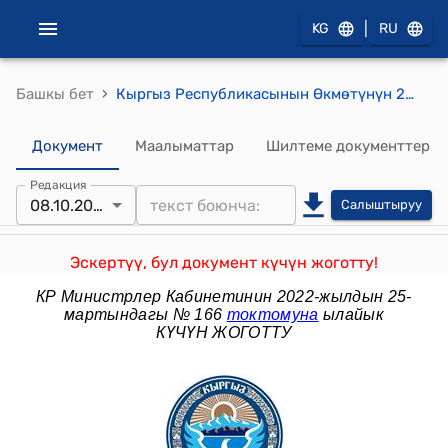
|
KG
RU
›
Башкы бет
Кыргыз Республикасынын Өкмөтүнүн 2009-жылдын 8-октябрындагы №624 "Имараттардын жана курулмалардын коопсуздугунун" жалпы техникалык регламенти жөнүндө" Кыргыз Республикасынын Мыйзамынын долбоору тууралуу" токтому
Документ
Маалыматтар
Шилтеме документтер
Редакция
08.10.2009
Салыштыруу
Эскертүү, бул документ күчүн жоготту!