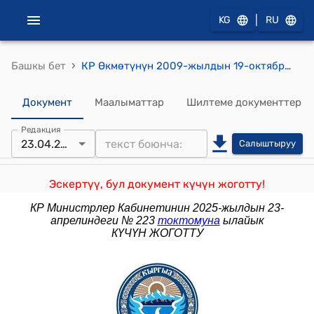
|
KG
RU
›
Башкы бет
КР Өкмөтүнүн 2009-жылдын 19-октябрындагы №645 "Кыргыз Республикасынын Ардактуу донорлоруна жеңилдиктерди берүү маселелери боюнча Кыргыз Республикасынын Өкмөтүнүн айрым чечимдерине толуктоолорду киргизүү жөнүндө" токтому
Документ
Маалыматтар
Шилтеме документтер
Редакция
23.04.2025
Салыштыруу
Эскертүү, бул документ күчүн жоготту!