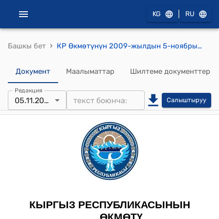
|
KG
RU
›
Башкы бет
КР Өкмөтүнүн 2009-жылдын 5-ноябрындагы №694 "Кыргыз Республикасынын калкынын негизги социалдык-демографиялык топтору үчүн жашоо минимумунун түзүмүн бекитүү жөнүндө токтому"
Документ
Маалыматтар
Шилтеме документтер
Редакция
05.11.2009
Салыштыруу