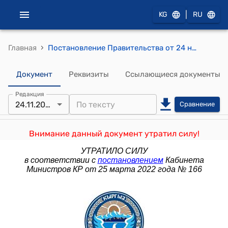
|
KG
RU
›
Главная
Постановление Правительства от 24 ноября 2009 года №717 "О проекте Закона Кыргызской Республики "О внесении изменений и дополнений в Закон Кыргызской Республики "О местном самоуправлении и местной государственной администрации"
Документ
Реквизиты
Ссылающиеся документы
Редакция
24.11.2009
Сравнение
Внимание данный документ утратил силу!