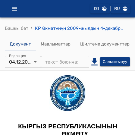
|
KG
RU
›
Башкы бет
КР Өкмөтүнүн 2009-жылдын 4-декабрындагы № 737 "Кыргыз Республикасынын Өнүктүрүү фонду" жабык акционердик коомуна кредит берүү жөнүндө" Кыргыз Республикасынын Өкмөтүнүн 2009-жылдын 13-августундагы № 519 токтомуна өзгөртүү жана толуктоо киргизүү тууралуу" токтому
Документ
Маалыматтар
Шилтеме документтер
Редакция
04.12.2009
Салыштыруу