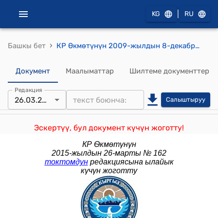
|
KG
RU
›
Башкы бет
КР Өкмөтүнүн 2009-жылдын 8-декабрындагы №744 "Кыргыз Республикасынын Өкмөтүнүн 1998-жылдын 19-февралындагы № 82 "Кыргыз Республикасынын алдында сиңирген өзгөчө эмгеги үчүн пенсиялар тууралуу жобону бекитүү жөнүндө" токтомуна өзгөртүүлөрдү жана толуктоо киргизүү тууралуу" токтому
Документ
Маалыматтар
Шилтеме документтер
Редакция
26.03.2015
Салыштыруу
Эскертүү, бул документ күчүн жоготту!