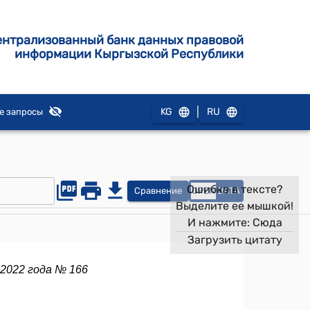
ентрализованный банк данных правовой
информации Кыргызской Республики
|
KG
RU
е запросы
Ошибка в тексте?
Сравнение
OPEN
DATA
Выделите ее мышкой!
И нажмите:
Сюда
Загрузить цитату