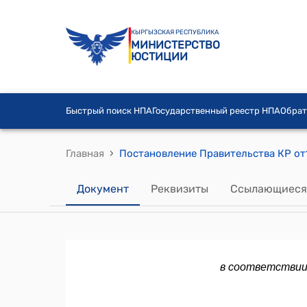
КЫРГЫЗСКАЯ РЕСПУБЛИКА
МИНИСТЕРСТВО
ЮСТИЦИИ
Быстрый поиск НПА
Государственный реестр НПА
Обрат
›
Главная
Документ
Реквизиты
Ссылающиеся