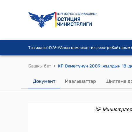
КЫРГЫЗ РЕСПУБЛИКАСЫНЫН
ЮСТИЦИЯ
МИНИСТРЛИГИ
Тез издөө ЧУА
ЧУАнын мамлекеттик реестри
Кайтарым
›
Башкы бет
Документ
Маалыматтар
Шилтеме д