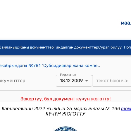
маа
 байланыш
Жаңы документтер
Тандалган документтер
Сурап билүү
Поп
КР Өкмөтүнүн 2009-жылдын 18-декабрындагы №781 "Субсидиялар жана компенсациялык чаралар жөнүндө" Кыргыз Республикасынын Мыйзамына өзгөртүүлөрдү киргизүү тууралуу" Кыргыз Республикасынын Мыйзамынын долбоору жөнүндө" токтому
Редакция
окументтер
18.12.2009
Эскертүү, бул документ күчүн жоготту!