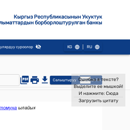
Кыргыз Республикасынын Укуктук
лыматтардын борборлоштурулган банкы
|
KG
RU
улярдуу суроолор
Ошибка в тексте?
Салыштыруу
OPEN
DATA
Выделите ее мышкой!
И нажмите:
Сюда
Загрузить цитату