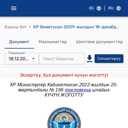
|
KG
RU
›
Башкы бет
КР Өкмөтүнүн 2009-жылдын 18-декабрындагы № 784 "Антидемпинг жөнүндө" Кыргыз Республикасынын Мыйзамына өзгөртүүлөрдү киргизүү тууралуу" Кыргыз Республикасынын Мыйзам долбоору жөнүндө" токтому
Документ
Маалыматтар
Шилтеме документтер
Редакция
18.12.2009
Салыштыруу
Эскертүү, бул документ күчүн жоготту!