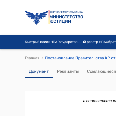
КЫРГЫЗСКАЯ РЕСПУБЛИКА
МИНИСТЕРСТВО
ЮСТИЦИИ
Быстрый поиск НПА
Государственный реестр НПА
Обрат
›
Главная
Документ
Реквизиты
Ссылающиеся