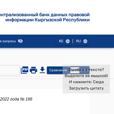
ентрализованный банк данных правовой
информации Кыргызской Республики
|
KG
RU
е запросы
Ошибка в тексте?
Сравнение
OPEN
DATA
Выделите ее мышкой!
И нажмите:
Сюда
Загрузить цитату