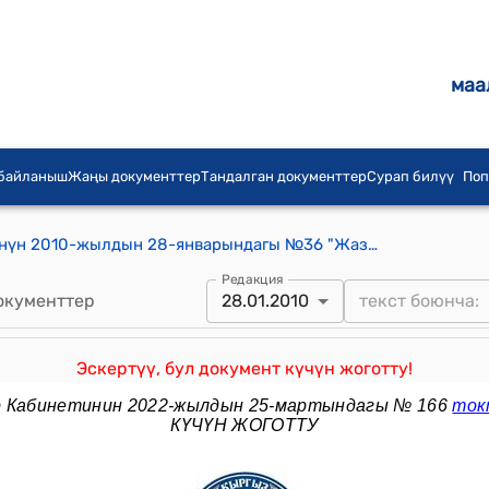
маа
 байланыш
Жаңы документтер
Тандалган документтер
Сурап билүү
Поп
Кыргыз Республикасынын Өкмөтүнүн 2010-жылдын 28-январындагы №36 "Жазык сот өндүрүшүнө катышкан күбөлөрдүн, жабырлануучулардын жана башка катышуучулардын укуктарын коргоо жөнүндө" Кыргыз Республикасынын Мыйзамына өзгөртүүлөрдү киргизүү тууралуу" Кыргыз Республикасынын Мыйзам долбоору жөнүндө
Редакция
окументтер
28.01.2010
Эскертүү, бул документ күчүн жоготту!