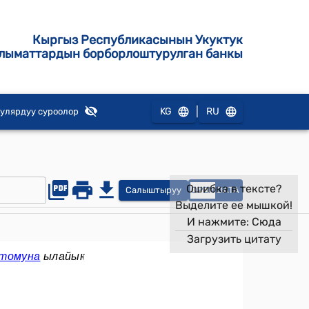
Кыргыз Республикасынын Укуктук
лыматтардын борборлоштурулган банкы
|
KG
RU
улярдуу суроолор
Ошибка в тексте?
Салыштыруу
OPEN
DATA
Выделите ее мышкой!
И нажмите:
Сюда
Загрузить цитату