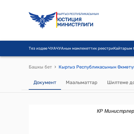
КЫРГЫЗ РЕСПУБЛИКАСЫНЫН
ЮСТИЦИЯ
МИНИСТРЛИГИ
Тез издөө ЧУА
ЧУАнын мамлекеттик реестри
Кайтарым
›
Башкы бет
Документ
Маалыматтар
Шилтеме д