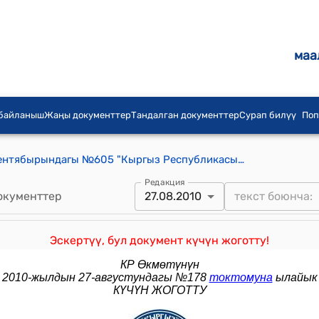
маа
 байланыш
Жаңы документтер
Тандалган документтер
Сурап билүү
Поп
КР Өкмөтүнүн 2009-жылдын 19-сентябырындагы №605 "Кыргыз Республикасынын Өкмөтүнүн айрым чечимдерине толуктоолорду жана өзгөртүүлөрдү киргизүү жөнүндө" токтому
Редакция
окументтер
27.08.2010
Эскертүү, бул документ күчүн жоготту!