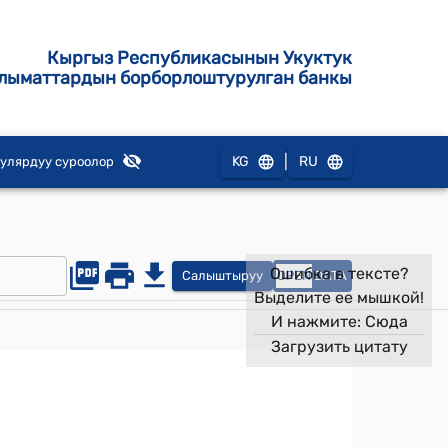
Кыргыз Республикасынын Укуктук
лыматтардын борборлоштурулган банкы
|
KG
RU
улярдуу суроолор
Ошибка в тексте?
Салыштыруу
OPEN
DATA
Выделите ее мышкой!
И нажмите:
Сюда
Загрузить цитату