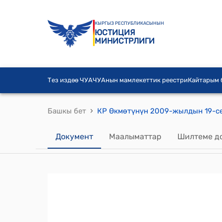
КЫРГЫЗ РЕСПУБЛИКАСЫНЫН
ЮСТИЦИЯ
МИНИСТРЛИГИ
Тез издөө ЧУА
ЧУАнын мамлекеттик реестри
Кайтарым
›
Башкы бет
Документ
Маалыматтар
Шилтеме д