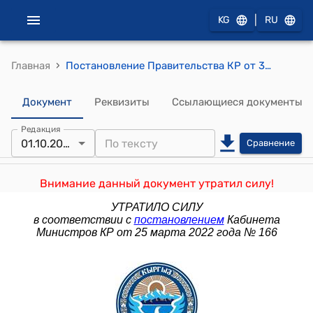
|
KG
RU
›
Главная
Постановление Правительства КР от 30 сентября 2009 года №612 "О проекте Закона Кыргызской Республики "О признании утратившим силу Закона Кыргызской Республики "О строительстве и эксплуатации Камбаратинских гидроэлектростанций 1 и 2"
Документ
Реквизиты
Ссылающиеся документы
Редакция
01.10.2009
Сравнение
Внимание данный документ утратил силу!