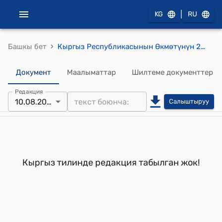
|
KG
RU
›
Башкы бет
Кыргыз Республикасынын Өкмөтүнүн 2004-жылдын 31-декабрындагы № 976 токтому менен бекитилген Жеке адамдардын товарларды жана автотранспортту Кыргыз Республикасынын мамлекеттик чегарасы аркылуу өткөрүүсү жөнүндө нускама
Документ
Маалыматтар
Шилтеме документтер
Редакция
10.08.2015
Салыштыруу
Кыргыз тилинде редакция табылган жок!