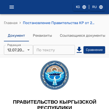
|
KG
RU
›
Главная
Постановление Правительства КР от 29 сентября 2010 года №218 "О принятии неотложных мер по сохранению производственных мощностей открытого акционерного общества «Буудай-Кара-Балта» и поддержке государственного резерва"
Документ
Реквизиты
Ссылающиеся документы
Редакция
12.07.2024
Сравнение