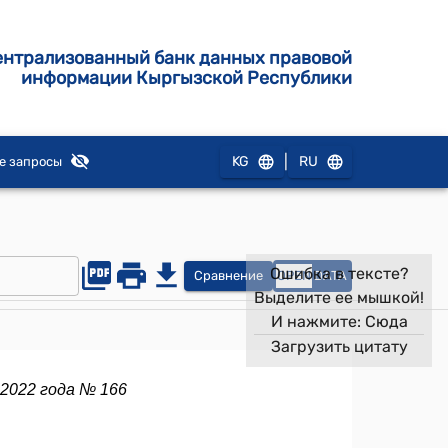
ентрализованный банк данных правовой
информации Кыргызской Республики
|
KG
RU
е запросы
Ошибка в тексте?
Сравнение
OPEN
DATA
Выделите ее мышкой!
И нажмите:
Сюда
Загрузить цитату