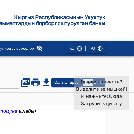
Кыргыз Республикасынын Укуктук
лыматтардын борборлоштурулган банкы
|
KG
RU
улярдуу суроолор
Ошибка в тексте?
Салыштыруу
OPEN
DATA
Выделите ее мышкой!
И нажмите:
Сюда
Загрузить цитату