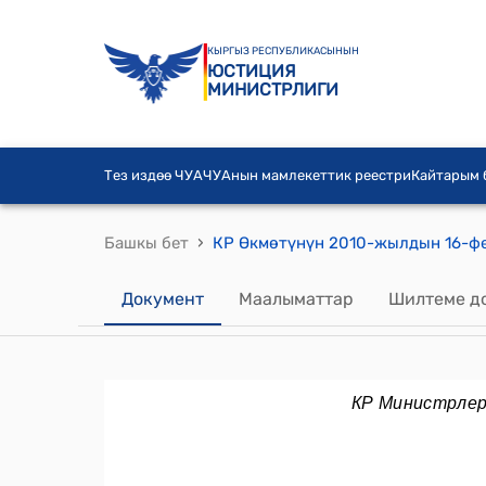
КЫРГЫЗ РЕСПУБЛИКАСЫНЫН
ЮСТИЦИЯ
МИНИСТРЛИГИ
Тез издөө ЧУА
ЧУАнын мамлекеттик реестри
Кайтарым
›
Башкы бет
Документ
Маалыматтар
Шилтеме д