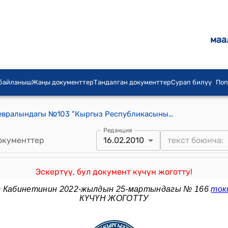
маа
 байланыш
Жаңы документтер
Тандалган документтер
Сурап билүү
Поп
КР Өкмөтүнүн 2010-жылдын 16-февралындагы №103 "Кыргыз Республикасынын жогорку технологиялар паркы жөнүндө" Кыргыз Республикасынын Мыйзамынын долбоору жөнүндө" токтому
Редакция
окументтер
16.02.2010
Эскертүү, бул документ күчүн жоготту!