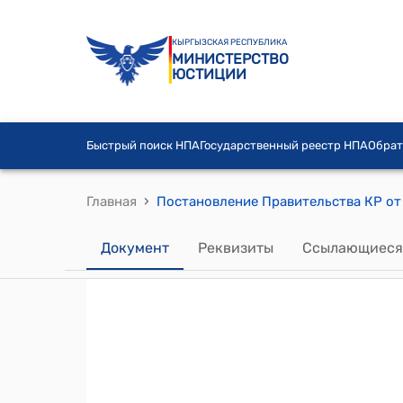
КЫРГЫЗСКАЯ РЕСПУБЛИКА
МИНИСТЕРСТВО
ЮСТИЦИИ
Быстрый поиск НПА
Государственный реестр НПА
Обрат
›
Главная
Документ
Реквизиты
Ссылающиеся