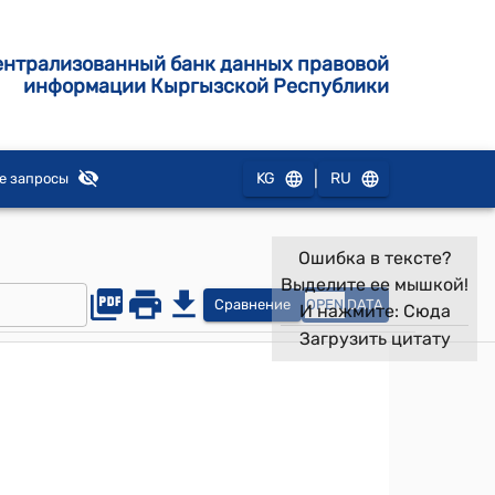
ентрализованный банк данных правовой
информации Кыргызской Республики
|
KG
RU
е запросы
Ошибка в тексте?
Выделите ее мышкой!
Сравнение
OPEN
DATA
И нажмите:
Сюда
Загрузить цитату