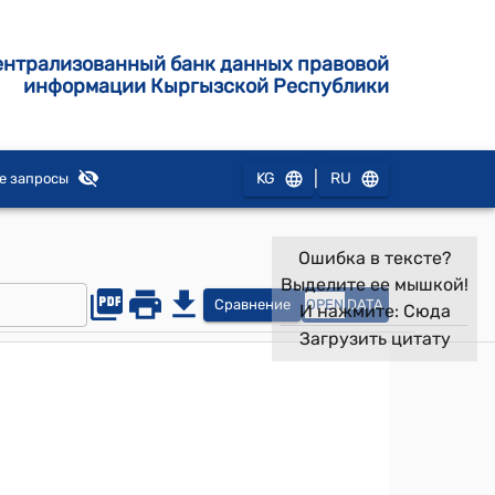
ентрализованный банк данных правовой
информации Кыргызской Республики
|
KG
RU
е запросы
Ошибка в тексте?
Выделите ее мышкой!
Сравнение
OPEN
DATA
И нажмите:
Сюда
Загрузить цитату