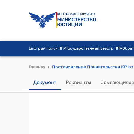
КЫРГЫЗСКАЯ РЕСПУБЛИКА
МИНИСТЕРСТВО
ЮСТИЦИИ
Быстрый поиск НПА
Государственный реестр НПА
Обрат
›
Главная
Документ
Реквизиты
Ссылающиеся