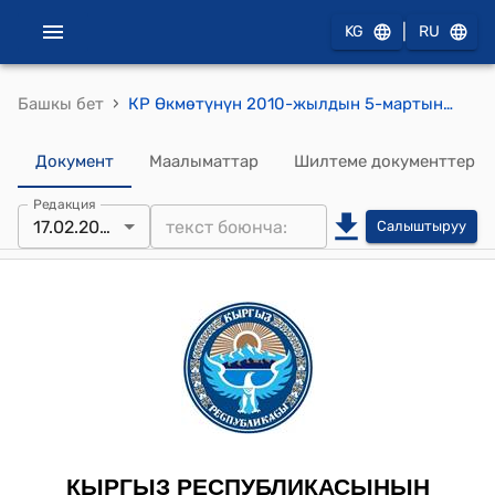
|
KG
RU
›
Башкы бет
КР Өкмөтүнүн 2010-жылдын 5-мартындагы №128 "Кыргыз Республикасынын Экономикалык тескөө министрлигинин алдындагы Аккредитациялоо борбору жөнүндө" токтому
Документ
Маалыматтар
Шилтеме документтер
Редакция
17.02.2023
Салыштыруу