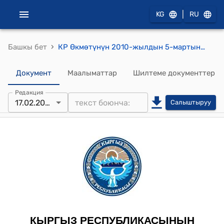
|
KG
RU
›
Башкы бет
КР Өкмөтүнүн 2010-жылдын 5-мартындагы №128 "Кыргыз Республикасынын Экономикалык тескөө министрлигинин алдындагы Аккредитациялоо борбору жөнүндө" токтому
Документ
Маалыматтар
Шилтеме документтер
Редакция
17.02.2023
Салыштыруу