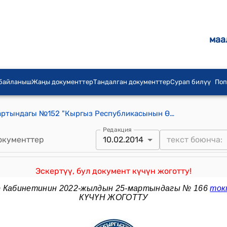
маа
 байланыш
Жаңы документтер
Тандалган документтер
Сурап билүү
Поп
КР Өкмөтүнүн 2010-жылдын 16-мартындагы №152 "Кыргыз Республикасынын Өкмөтүнө караштуу Эпидемияга каршы жана эпизоотияга каршы республикалык өзгөчө комиссия түзүү жөнүндө" токтому
Редакция
окументтер
10.02.2014
Эскертүү, бул документ күчүн жоготту!