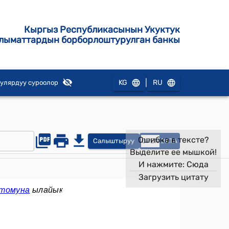
Кыргыз Республикасынын Укуктук
лыматтардын борборлоштурулган банкы
|
KG
RU
улярдуу суроолор
Ошибка в тексте?
Салыштыруу
OPEN
DATA
Выделите ее мышкой!
И нажмите:
Сюда
Загрузить цитату