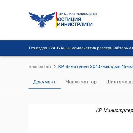
КЫРГЫЗ РЕСПУБЛИКАСЫНЫН
ЮСТИЦИЯ
МИНИСТРЛИГИ
Тез издөө ЧУА
ЧУАнын мамлекеттик реестри
Кайтарым
›
Башкы бет
Документ
Маалыматтар
Шилтеме д