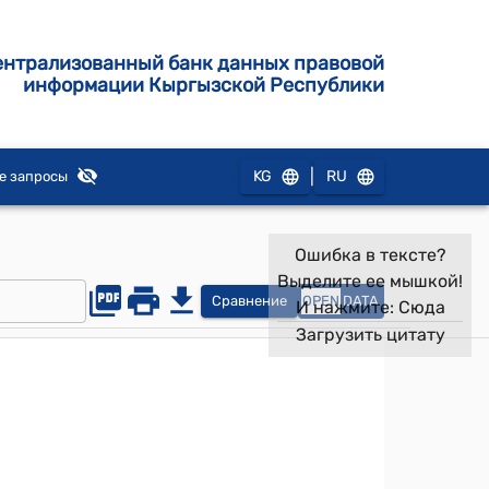
ентрализованный банк данных правовой
информации Кыргызской Республики
|
KG
RU
е запросы
Ошибка в тексте?
Выделите ее мышкой!
Сравнение
OPEN
DATA
И нажмите:
Сюда
Загрузить цитату