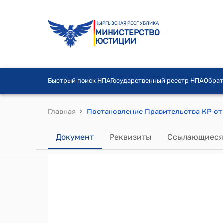
КЫРГЫЗСКАЯ РЕСПУБЛИКА
МИНИСТЕРСТВО
ЮСТИЦИИ
Быстрый поиск НПА
Государственный реестр НПА
Обрат
›
Главная
Документ
Реквизиты
Ссылающиеся