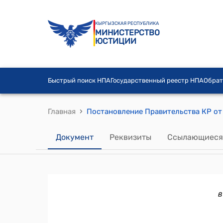
КЫРГЫЗСКАЯ РЕСПУБЛИКА
МИНИСТЕРСТВО
ЮСТИЦИИ
Быстрый поиск НПА
Государственный реестр НПА
Обрат
›
Главная
Документ
Реквизиты
Ссылающиеся