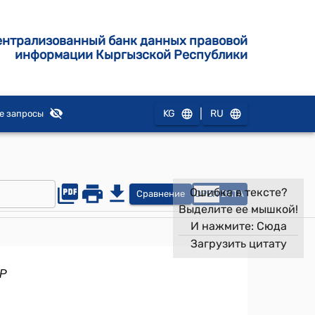
ентрализованный банк данных правовой
информации Кыргызской Республики
|
KG
RU
е запросы
Ошибка в тексте?
Сравнение
OPEN
DATA
Выделите ее мышкой!
И нажмите:
Сюда
Загрузить цитату