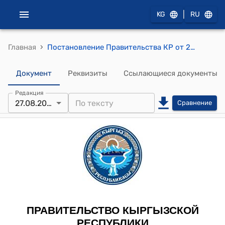
|
KG
RU
›
Главная
Постановление Правительства КР от 27 августа 2010 года №180 "О проекте Декрета Временного Правительства Кыргызской Республики «О ратификации Соглашения между Правительством Кыргызской Республики и Правительством Словацкой Республики о взаимной отмене визовых требований для владельцев дипломатических паспортов», подписанного 1 апреля 2010 года в городе Бишкек»
Документ
Реквизиты
Ссылающиеся документы
Редакция
27.08.2010
Сравнение