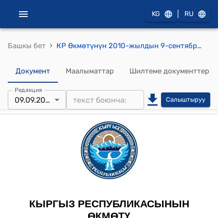
|
KG
RU
›
Башкы бет
КР Өкмөтүнүн 2010-жылдын 9-сентябрындагы №202 "Кыргыз Республикасынын экономика тармактарын жана калкын 2010/2011-жылдын күз-кыш мезгилине даярдоонун жүрүшү жөнүндө
Документ
Маалыматтар
Шилтеме документтер
Редакция
09.09.2010
Салыштыруу