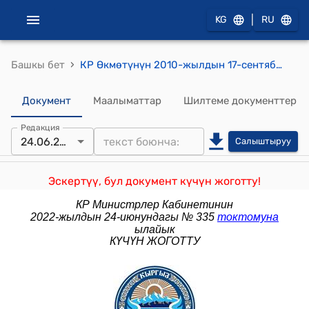
|
KG
RU
›
Башкы бет
КР Өкмөтүнүн 2010-жылдын 17-сентябрындагы №207 "Ош шаарында, Ош жана Жалал-Абад облустарында 2010-жылдын июнь окуяларынын жүрүшүндө жапа чеккен Кыргыз Республикасынын жарандарына паспорт берүүнүн жөнөкөйлөтүлгөн тартиби жөнүндө жобону бекитүү тууралуу" токтому
Документ
Маалыматтар
Шилтеме документтер
Редакция
24.06.2022
Салыштыруу
Эскертүү, бул документ күчүн жоготту!